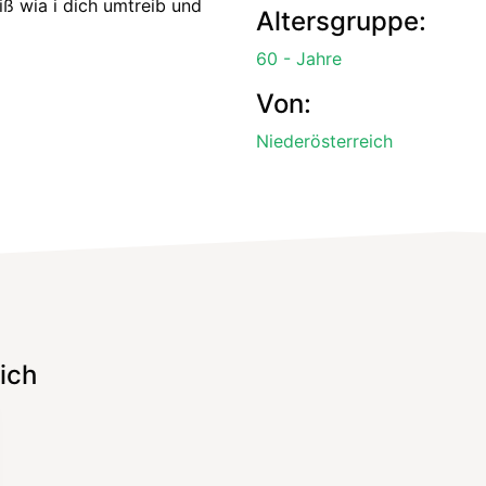
iß wia i dich umtreib und
Altersgruppe:
60 - Jahre
Von:
Niederösterreich
ich