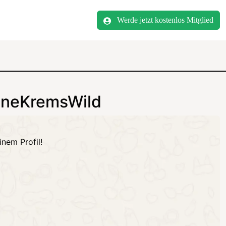
Werde jetzt kostenlos Mitglied
bineKremsWild
nem Profil!