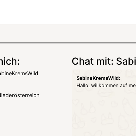
ich:
Chat mit: Sa
abineKremsWild
SabineKremsWild:
Hallo, willkommen auf mei
Niederösterreich