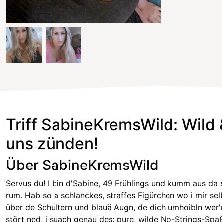
Triff SabineKremsWild: Wild &
uns zünden!
Über SabineKremsWild
Servus du! I bin d'Sabine, 49 Frühlings und kumm aus 
rum. Hab so a schlanckes, straffes Figürchen wo i mir se
über de Schultern und blauä Augn, de dich umhoibln wer'n
stört ned, i suach genau des: pure, wilde No-Strings-Spa