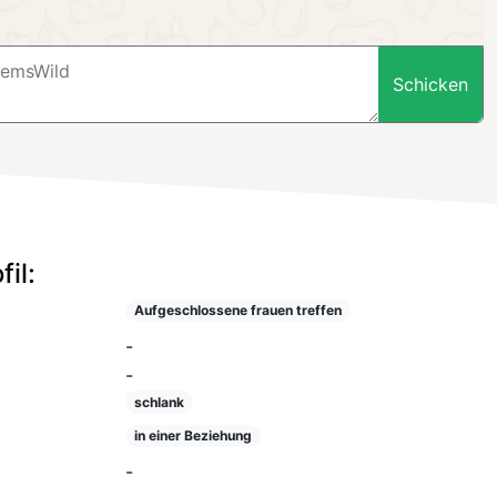
Schicken
il:
Aufgeschlossene frauen treffen
-
-
schlank
in einer Beziehung
-