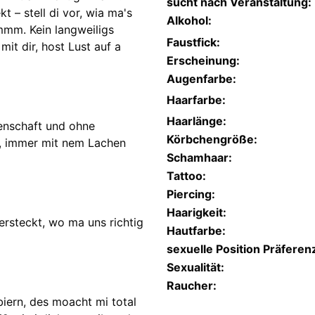
sucht nach Veranstaltung:
t – stell di vor, wia ma's
Alkohol:
mmm. Kein langweiligs
Faustfick:
mit dir, host Lust auf a
Erscheinung:
Augenfarbe:
Haarfarbe:
Haarlänge:
idenschaft und ohne
Körbchengröße:
, immer mit nem Lachen
Schamhaar:
Tattoo:
Piercing:
Haarigkeit:
ersteckt, wo ma uns richtig
Hautfarbe:
sexuelle Position Präferen
Sexualität:
Raucher:
iern, des moacht mi total