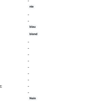
-
nie
-
-
blau
blond
-
-
-
-
-
-
-
z:
-
-
Nein